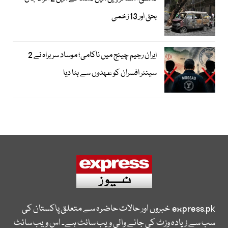
بحق اور 13 زخمی
ایران رجیم چینج میں ناکامی؛ موساد سربراہ نے 2
سینئر افسران کو عہدوں سے ہٹا دیا
express.pk
خبروں اور حالات حاضرہ سے متعلق پاکستان کی
سب سے زیادہ وزٹ کی جانے والی ویب سائٹ ہے۔ اس ویب سائٹ