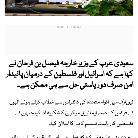
سعودی عرب کے وزیر خارجہ فیصل بن فرحان نے
کہا ہے کہ اسرائیل اور فلسطین کے درمیان پائیدار
امن صرف دو ریاستی حل سے ہی ممکن ہے۔
نیو یارک میں اقوام متحدہ کی کانفرنس سے خطاب کرتے ہوئے انہوں
نے فرانس کے صدر ایمانویل میکرون کا شکریہ ادا کیا جنہوں نے
فلسطین کو ریاست تسلیم کرنے کا اعلان کیا۔
سعودی وزیر خارجہ نے کہا کہ خطے میں امن کے قیام کے لیے عالمی