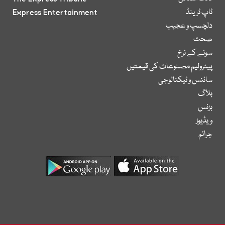
ٹاپ ٹرینڈ
Express Entertainment
دلچسپ و عجیب
صحت
سونے کے نرخ
پیٹرولیم مصنوعات کی قیمتیں
سائنس و ٹیکنالوجی
بلاگ
بزنس
ویڈیوز
جرائم