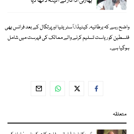
بھارتی اداکار نے آئینہ دکھا دیا
واضح رہے کہ برطانیہ، کینیڈا، آسٹریلیا اور پرتگال کے بعد فرانس بھی
فلسطین کو ریاست تسلیم کرنے والے ممالک کی فہرست میں شامل
ہوگیا ہے۔
متعلقہ