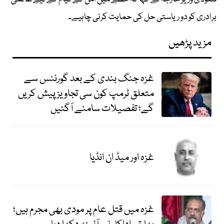
برادری کو دو ریاستی حل کی حمایت کرنی چاہیے۔
مزید پڑھیں
غزہ جنگ بندی کے بعد گورننس سے
متعلق ٹرمپ کون سی تجاویز پیش کریں
گے؛ تفصیلات سامنے آگئیں
غزہ اور میڈ ان انڈیا
غزہ میں قتل عام پر مودی بھی مجرم ہیں؛