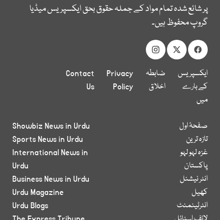
پر شائع شدہ تمام مواد کے جملہ حقوق بحق ایکسپریس میڈیا
گروپ محفوظ ہیں۔
ایکسپریس
ضابطہ
Privacy
Contact
کے بارے
اخلاق
Policy
Us
میں
صفحۂ اول
Showbiz News in Urdu
تازہ ترین
Sports News in Urdu
غزہ لہو لہو
International News in
پاکستان
Urdu
انٹر نیشنل
Business News in Urdu
کھیل
Urdu Magazine
انٹرٹینمنٹ
Urdu Blogs
لائف اسٹائل
The Express Tribune