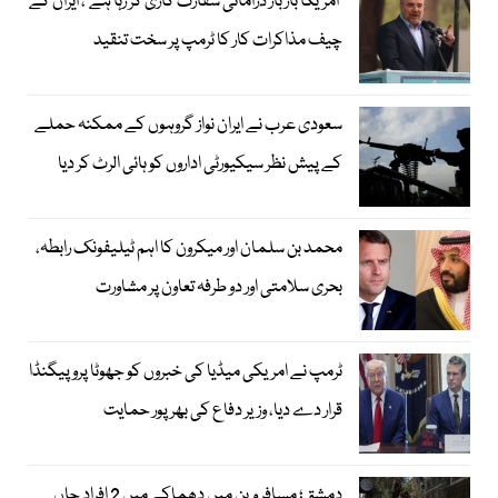
’امریکا بار بار ڈرامائی سفارت کاری کر رہا ہے‘، ایران کے
چیف مذاکرات کار کا ٹرمپ پر سخت تنقید
سعودی عرب نے ایران نواز گروہوں کے ممکنہ حملے
کے پیش نظر سیکیورٹی اداروں کو ہائی الرٹ کر دیا
محمد بن سلمان اور میکرون کا اہم ٹیلیفونک رابطہ،
بحری سلامتی اور دو طرفہ تعاون پر مشاورت
ٹرمپ نے امریکی میڈیا کی خبروں کو جھوٹا پروپیگنڈا
قرار دے دیا، وزیر دفاع کی بھرپور حمایت
دمشق؛ مسافر وین میں دھماکے میں 2 افراد جاں