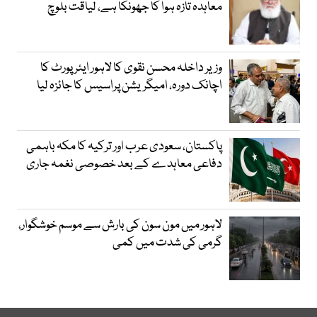
معاہدہ تازہ ہوا کا جھونکا ہے، لیاقت بلوچ
وزیر داخلہ محسن نقوی کا لاہور ایئر پورٹ کا
اچانک دورہ، امیگریشن پراسیس کا جائزہ لیا
پاکستان، سعودی عرب اور ترکیہ کا مکہ باہمی
دفاعی معاہدے کے بعد خصوصی نغمہ جاری
لاہور میں مون سون کی بارش سے موسم خوشگوار،
گرمی کی شدت میں کمی