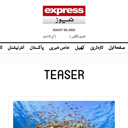
AUGUST 09, 2026
اشتہار لگائیں |
لائیو ٹی وی
| آج کا اخبار
صفحۂ اول
تازہ ترین
کھیل
خاص خبریں
پاکستان
انٹر نیشنل
ٹا
TEASER