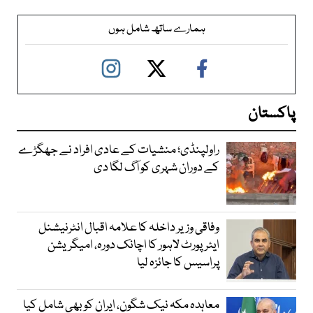
ہمارے ساتھ شامل ہوں
پاکستان
راولپنڈی؛ منشیات کے عادی افراد نے جھگڑے
کے دوران شہری کو آگ لگا دی
وفاقی وزیر داخلہ کا علامہ اقبال انٹرنیشنل
ایئرپورٹ لاہور کا اچانک دورہ، امیگریشن
پراسیس کا جائزہ لیا
معاہدہ مکہ نیک شگون، ایران کو بھی شامل کیا