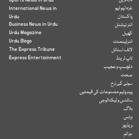
تازہ ترین
Sports News in Urdu
غزہ لہو لہو
International News in
پاکستان
Urdu
Business News in Urdu
انٹر نیشنل
Urdu Magazine
کھیل
Urdu Blogs
انٹرٹینمنٹ
The Express Tribune
لائف اسٹائل
Express Entertainment
ٹاپ ٹرینڈ
دلچسپ و عجیب
صحت
سونے کے نرخ
پیٹرولیم مصنوعات کی قیمتیں
سائنس و ٹیکنالوجی
بلاگ
بزنس
ویڈیوز
جرائم