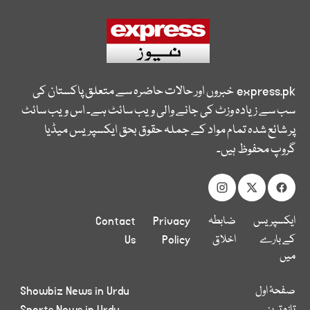
express.pk
خبروں اور حالات حاضرہ سے متعلق پاکستان کی
سب سے زیادہ وزٹ کی جانے والی ویب سائٹ ہے۔ اس ویب سائٹ
پر شائع شدہ تمام مواد کے جملہ حقوق بحق ایکسپریس میڈیا
گروپ محفوظ ہیں۔
ایکسپریس
ضابطہ
Privacy
Contact
کے بارے
اخلاق
Policy
Us
میں
صفحۂ اول
Showbiz News in Urdu