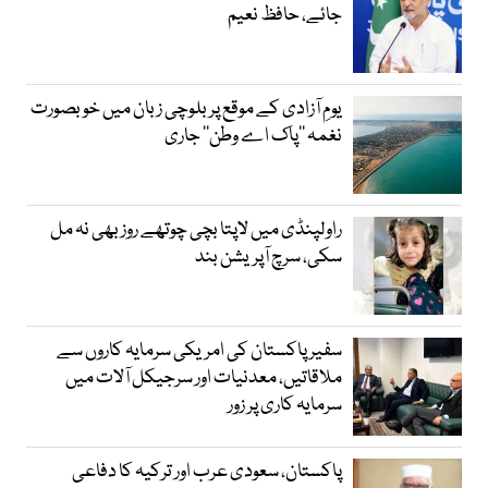
جائے، حافظ نعیم
یومِ آزادی کے موقع پر بلوچی زبان میں خوبصورت
نغمہ ’’پاک اے وطن‘‘ جاری
راولپنڈی میں لاپتا بچی چوتھے روز بھی نہ مل
سکی، سرچ آپریشن بند
سفیر پاکستان کی امریکی سرمایہ کاروں سے
ملاقاتیں، معدنیات اور سرجیکل آلات میں
سرمایہ کاری پر زور
پاکستان، سعودی عرب اور ترکیہ کا دفاعی