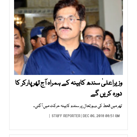
وزیراعلیٰ سندھ کابینہ کے ہمراہ آج تھرپارکر کا
دورہ کریں گے
تھر میں قحط کی صورتحال پر سندھ کابینہ حرکت میں آگئی۔
STAFF REPORTER
| DEC 06, 2018 08:51 AM |