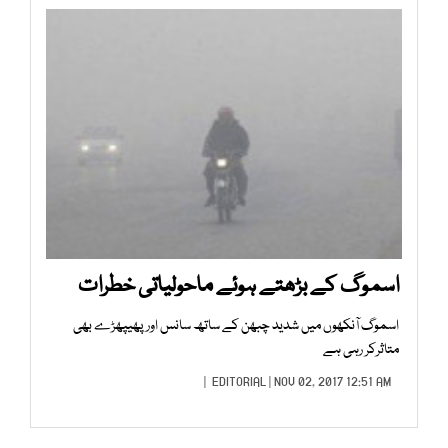
اسموگ کے بڑھتے ہوئے ماحولیاتی خطرات
اسموگ آنکھوں میں شدید چبھن کے ساتھ سانس اور پھیپھڑے بھی
متاثرکر رہی ہے
EDITORIAL
| NOV 02, 2017 12:51 AM |