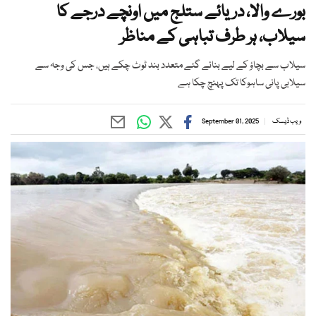
بورے والا، دریائے ستلج میں اونچے درجے کا
سیلاب، ہر طرف تباہی کے مناظر
سیلاب سے بچاؤ کے لیے بنائے گئے متعدد بند ٹوٹ چکے ہیں، جس کی وجہ سے
سیلابی پانی ساہوکا تک پہنچ چکا ہے
ویب ڈیسک
September 01, 2025