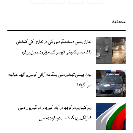
متعلقہ
خاران میں دہشتگردوں کی دراندازی کی کوشش
ناکام، سیکیورٹی فورسز کے مؤثر ردعمل پر فرار
بوٹ بیسن تھانے میں ہنگامہ آرائی کرنے پر آٹھ خواجہ
سرا گرفتار
ایم کیو ایم مرکز بہادر آباد کے باہر دو گروپوں میں
فائرنگ، بھگدڑ سے دو افراد زخمی