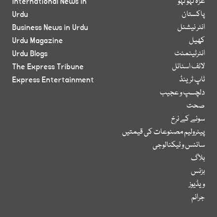
غزہ لہو لہو
International News in
پاکستان
Urdu
انٹر نیشنل
Business News in Urdu
کھیل
Urdu Magazine
انٹرٹینمنٹ
Urdu Blogs
لائف اسٹائل
The Express Tribune
ٹاپ ٹرینڈ
Express Entertainment
دلچسپ و عجیب
صحت
سونے کے نرخ
پیٹرولیم مصنوعات کی قیمتیں
سائنس و ٹیکنالوجی
بلاگ
بزنس
ویڈیوز
جرائم