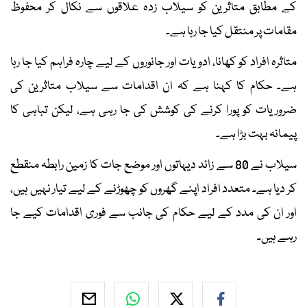
کے مطابق متاثرین کو سیلاب زدہ علاقوں سے نکال کر محفوظ
مقامات پر منتقل کیا جا رہا ہے۔
متاثرہ افراد کو کھانا، ادویات اور جانوروں کے لیے چارہ فراہم کیا جا رہا
ہے۔ حکام کا کہنا ہے کہ ان اقدامات سے سیلاب متاثرین کی
ضروریات کو پورا کرنے کی کوشش کی جا رہی ہے، لیکن تباہی کا
پیمانہ بہت بڑا ہے۔
سیلاب نے 80 سے زائد دیہاتوں اور موضع جات کا زمین رابطہ منقطع
کر دیا ہے۔ متعدد افراد اپنے گھروں کو چھوڑنے کے لیے تیار نہیں ہیں،
اور ان کی مدد کے لیے حکام کی جانب سے فوری اقدامات کیے جا
رہے ہیں۔