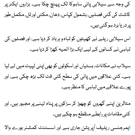
کی وجہ سے سیلابی پانی ساہوکا تک پہنچ چکا ہے۔ ہزاروں ایکٹر پر
کاشت کی گئی فصلیں، بشمول کپاس، دھان، مکئی اور تل، مکمل طور
پر دریا برد ہو گئی ہیں۔
اس سیلابی ریلے نے کھیتوں کو تباہ و برباد کر دیا ہے، اور فصلوں کی
تباہی نے کسانوں کے لیے ایک بڑا المیہ کھڑا کر دیا ہے۔
سیلاب نے مکانات، بستیاں اور اسکولوں کو بھی اپنی لپیٹ میں لے لیا
ہے۔ کئی علاقوں میں پانی کی سطح کئی فٹ تک بڑھ چکی ہے، اور
پورے علاقے میں تباہی کا منظر ہے۔
متاثرین اپنے گھروں کو چھوڑ کر سڑکوں پر پناہ لینے پر مجبور ہیں، اور
کئی مقامات پر رابطے منقطع ہو چکے ہیں۔
ایمرجنسی ریلیف آپریشن جاری ہے اور اسسٹنٹ کمشنر بورے والا