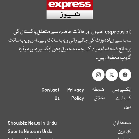
express.pk
خبروں اور حالات حاضرہ سے متعلق پاکستان کی
سب سے زیادہ وزٹ کی جانے والی ویب سائٹ ہے۔ اس ویب سائٹ
پر شائع شدہ تمام مواد کے جملہ حقوق بحق ایکسپریس میڈیا
گروپ محفوظ ہیں۔
ایکسپریس
ضابطہ
Privacy
Contact
کے بارے
اخلاق
Policy
Us
میں
صفحۂ اول
Showbiz News in Urdu
تازہ ترین
Sports News in Urdu