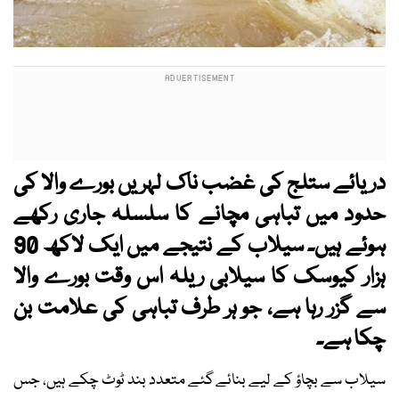
دریائے ستلج کی غضب ناک لہریں بورے والا کی
حدود میں تباہی مچانے کا سلسلہ جاری رکھے
ہوئے ہیں۔ سیلاب کے نتیجے میں ایک لاکھ 90
ہزار کیوسک کا سیلابی ریلہ اس وقت بورے والا
سے گزر رہا ہے، جو ہر طرف تباہی کی علامت بن
چکا ہے۔
سیلاب سے بچاؤ کے لیے بنائے گئے متعدد بند ٹوٹ چکے ہیں، جس