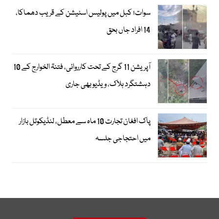
سوات؛ کبل میں پولیس اسٹیشن کے قریب دھماکا،
14 افراد جاں بحق
آپریشن 11 گرج کے تحت کارروائی، فتنۃ الخوارج کے 10
دہشتگرد ہلاک، ویڈیو بھی جاری
پاک افغان تجارت 10 ماہ سے معطل، لنڈیکوتل بازار
میں احتجاجی جلسہ